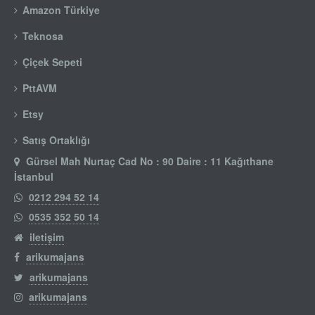
Amazon Türkiye
Teknosa
Çiçek Sepeti
PttAVM
Etsy
Satış Ortaklığı
Gürsel Mah Nurtaç Cad No : 90 Daire : 11 Kağıthane
İstanbul
0212 294 52 14
0535 352 50 14
iletişim
arikumajans
arikumajans
arikumajans