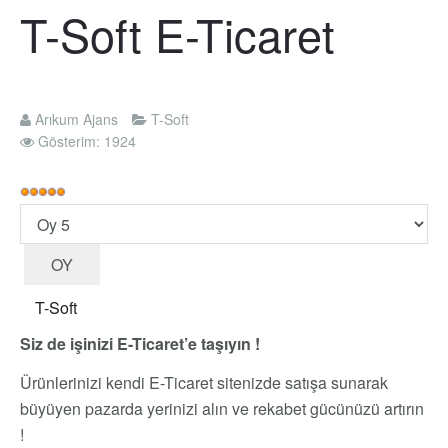
T-Soft E-Ticaret
Arıkum Ajans
T-Soft
Gösterim: 1924
Kullanıcı
Oyu:
Lütfen
5
/
5
oylayın
T-Soft
Siz de işinizi E-Ticaret’e taşıyın !
Ürünlerinizi kendi E-Ticaret sitenizde satışa sunarak
büyüyen pazarda yerinizi alın ve rekabet gücünüzü artırın
!